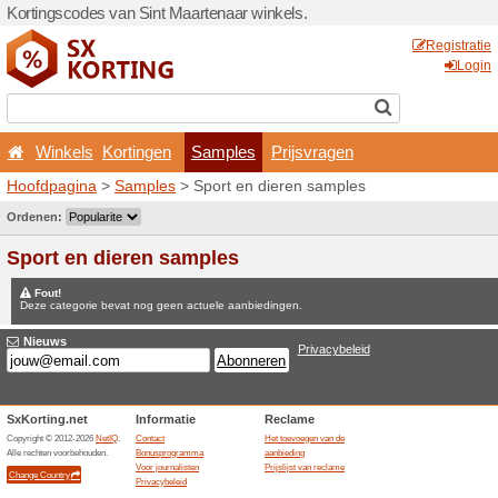
Kortingscodes van Sint Maa
Winkels
Kortingen
Hoofdpagina
>
Samples
> S